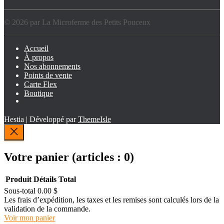
© 2026 par La Microferme des Petits Pouceux
Accueil
À propos
Nos abonnements
Points de vente
Carte Flex
Boutique
Hestia | Développé par
ThemeIsle
Votre panier
(articles : 0)
Produit
Détails
Total
Sous-total
0.00 $
Produits
Les frais d’expédition, les taxes et les remises sont calculés lors de la
validation de la commande.
dans
Voir mon panier