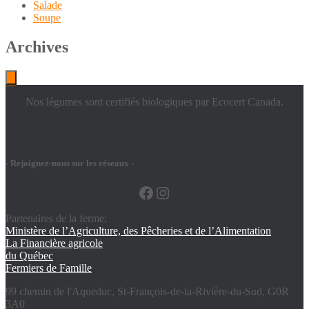
Salade
Soupe
Archives
Nos légumes sont certifiés biologiques par Ecocert Canada.
- Rejoignez-nous sur les réseaux -
Facebook
Instagram
Partenaires de la ferme:
Ministère de l’Agriculture, des Pêcheries et de l’Alimentation
La Financière agricole
du Québec
Fermiers de Famille
99 chemin de l'Aqueduc, St-François-de-la-Rivière-du-Sud, G0R
3A0